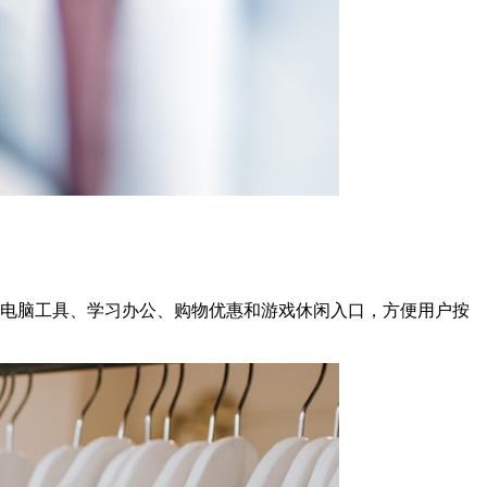
、电脑工具、学习办公、购物优惠和游戏休闲入口，方便用户按