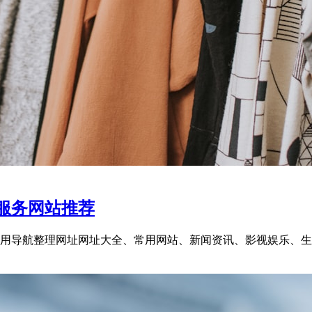
服务网站推荐
实用导航整理网址网址大全、常用网站、新闻资讯、影视娱乐、