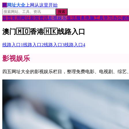
网
网址大全
上网从这里开始
搜索
首页
常用网址
新闻资讯
影视娱乐
生活服务
电脑工具
学习办公
购
澳门
🇲🇴
香港
🇭🇰
线路入口
线路入口1
线路入口2
线路入口3
线路入口4
影视娱乐
四五网址大全的影视娱乐栏目，整理免费电影、电视剧、综艺