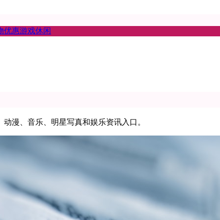
物优惠
游戏休闲
、动漫、音乐、明星写真和娱乐资讯入口。