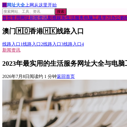
网
网址大全
上网从这里开始
搜索
首页
常用网址
新闻资讯
影视娱乐
生活服务
电脑工具
学习办公
购
澳门
🇲🇴
香港
🇭🇰
线路入口
线路入口1
线路入口2
线路入口3
线路入口4
新闻资讯
2023年最实用的生活服务网址大全与电
2026年7月8日
阅读约
1
分钟
返回首页