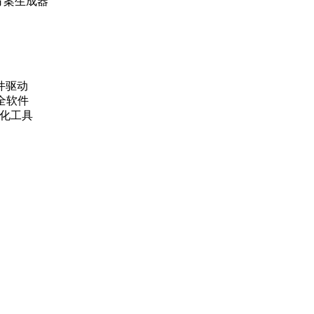
配色方案生成器
硬件驱动
安全软件
统优化工具