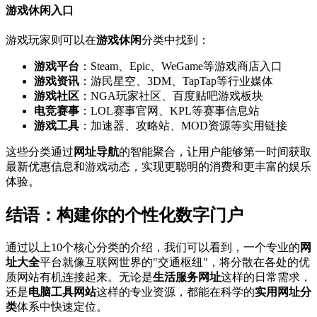
游戏休闲入口
游戏玩家则可以在
游戏休闲
分类中找到：
游戏平台
：Steam、Epic、WeGame等游戏商店入口
游戏资讯
：游民星空、3DM、TapTap等行业媒体
游戏社区
：NGA玩家社区、百度贴吧游戏板块
电竞赛事
：LOL赛事官网、KPL等赛事信息站
游戏工具
：加速器、攻略站、MOD资源等实用链接
这些分类通过
网址导航
的智能聚合，让用户能够第一时间获取
最新优惠信息和游戏动态，实现更聪明的消费和更丰富的娱乐
体验。
结语：构建你的个性化数字门户
通过以上10个核心分类的介绍，我们可以看到，一个专业的
网
址大全
平台就像互联网世界的"交通枢纽"，将分散在各处的优
质网站有机连接起来。无论是
生活服务网址
这样的日常需求，
还是
电脑工具网站
这样的专业资源，都能在科学的
实用网址分
类
体系中快速定位。