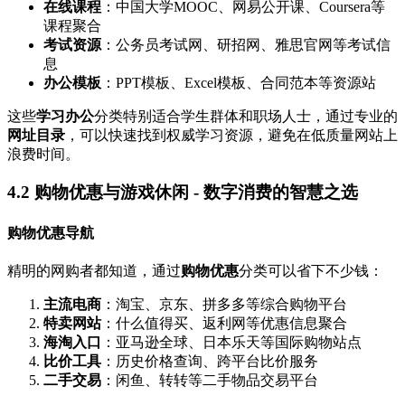
在线课程
：中国大学MOOC、网易公开课、Coursera等
课程聚合
考试资源
：公务员考试网、研招网、雅思官网等考试信
息
办公模板
：PPT模板、Excel模板、合同范本等资源站
这些
学习办公
分类特别适合学生群体和职场人士，通过专业的
网址目录
，可以快速找到权威学习资源，避免在低质量网站上
浪费时间。
4.2 购物优惠与游戏休闲 - 数字消费的智慧之选
购物优惠导航
精明的网购者都知道，通过
购物优惠
分类可以省下不少钱：
主流电商
：淘宝、京东、拼多多等综合购物平台
特卖网站
：什么值得买、返利网等优惠信息聚合
海淘入口
：亚马逊全球、日本乐天等国际购物站点
比价工具
：历史价格查询、跨平台比价服务
二手交易
：闲鱼、转转等二手物品交易平台