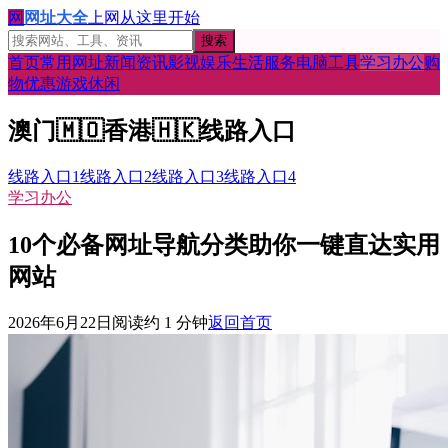
网
网址大全
上网从这里开始
搜索
首页
常用网址
新闻资讯
影视娱乐
生活服务
电脑工具
学习办公
购
物优惠
游戏休闲
澳门
🇲🇴
香港
🇭🇰
线路入口
线路入口1
线路入口2
线路入口3
线路入口4
学习办公
10个必备网址导航分类助你一键直达实用
网站
2026年6月22日
阅读约
1
分钟
返回首页