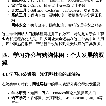
在线办公
：腾讯文档、石墨文档、ProcessOn等协作工具
设计资源
：Canva、稿定设计等在线设计平台
开发工具
：GitHub、CodePen、JSFiddle等开发者资源
系统工具
：驱动下载、硬件检测、数据恢复等实用工具
站
网络安全
：病毒查杀、隐私检测、密码管理等安全服务
这些专业
网站入口
能够显著提升工作效率，特别是对于自由职
业者和远程办公人员。许多
网址大全
还会在这些分类中加入用
户评分和热门排行，帮助新手快速找到最受认可的工具资源。
四、学习办公与购物休闲：个人发展的双
翼
4.1 学习办公资源 - 知识型社会的加油站
在终身学习时代，
网址导航
中的学习资源分类变得愈发重要：
学术研究
：知网、万方、PubMed等论文数据库入口
语言学习
：多邻国、沪江网校、BBC Learning English等
平台