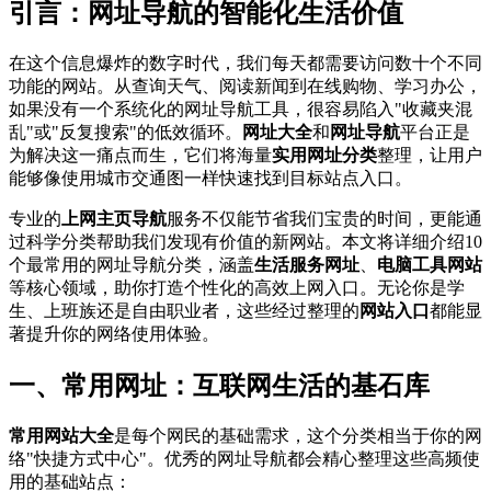
引言：网址导航的智能化生活价值
在这个信息爆炸的数字时代，我们每天都需要访问数十个不同
功能的网站。从查询天气、阅读新闻到在线购物、学习办公，
如果没有一个系统化的网址导航工具，很容易陷入"收藏夹混
乱"或"反复搜索"的低效循环。
网址大全
和
网址导航
平台正是
为解决这一痛点而生，它们将海量
实用网址分类
整理，让用户
能够像使用城市交通图一样快速找到目标站点入口。
专业的
上网主页导航
服务不仅能节省我们宝贵的时间，更能通
过科学分类帮助我们发现有价值的新网站。本文将详细介绍10
个最常用的网址导航分类，涵盖
生活服务网址
、
电脑工具网站
等核心领域，助你打造个性化的高效上网入口。无论你是学
生、上班族还是自由职业者，这些经过整理的
网站入口
都能显
著提升你的网络使用体验。
一、常用网址：互联网生活的基石库
常用网站大全
是每个网民的基础需求，这个分类相当于你的网
络"快捷方式中心"。优秀的网址导航都会精心整理这些高频使
用的基础站点：