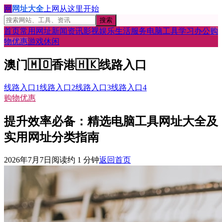
网
网址大全
上网从这里开始
搜索
首页
常用网址
新闻资讯
影视娱乐
生活服务
电脑工具
学习办公
购
物优惠
游戏休闲
澳门
🇲🇴
香港
🇭🇰
线路入口
线路入口1
线路入口2
线路入口3
线路入口4
购物优惠
提升效率必备：精选电脑工具网址大全及
实用网址分类指南
2026年7月7日
阅读约
1
分钟
返回首页