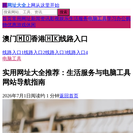
网
网址大全
上网从这里开始
搜索
首页
常用网址
新闻资讯
影视娱乐
生活服务
电脑工具
学习办公
购
物优惠
游戏休闲
澳门
🇲🇴
香港
🇭🇰
线路入口
线路入口1
线路入口2
线路入口3
线路入口4
电脑工具
实用网址大全推荐：生活服务与电脑工具
网站导航指南
2026年7月1日
阅读约
1
分钟
返回首页